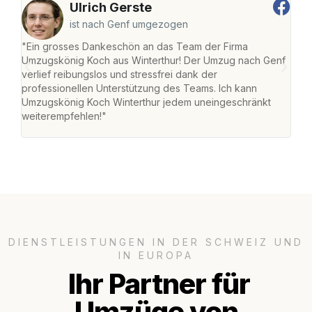
Ulrich Gerste
ist nach Genf umgezogen
"Ein grosses Dankeschön an das Team der Firma
"Die
Umzugskönig Koch aus Winterthur! Der Umzug nach Genf
mei
verlief reibungslos und stressfrei dank der
Team
professionellen Unterstützung des Teams. Ich kann
habe
Umzugskönig Koch Winterthur jedem uneingeschränkt
an m
weiterempfehlen!"
gros
DIENSTLEISTUNGEN IN DER SCHWEIZ UND
IN EUROPA
Ihr Partner für
Umzüge von