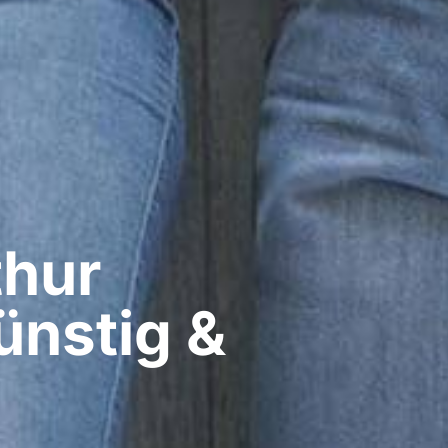
hur​
ünstig &