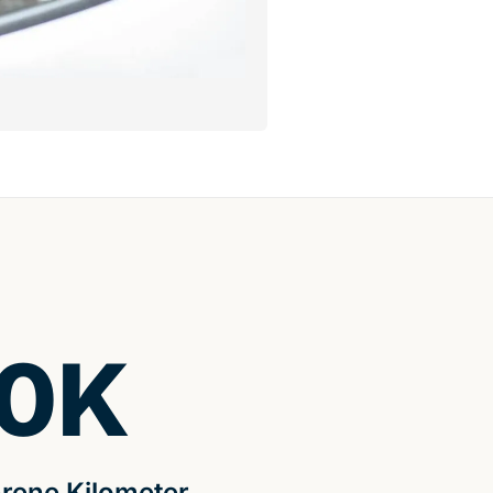
0
K
rene Kilometer