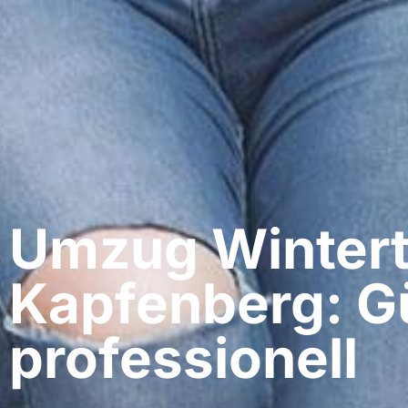
Umzug Wintert
Kapfenberg: G
professionell​