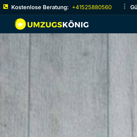
Kostenlose Beratung:
+41525880560
Gü