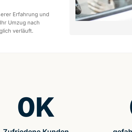
serer Erfahrung und
 Ihr Umzug nach
ich verläuft.
0
K
Zufriedene Kunden
gefah