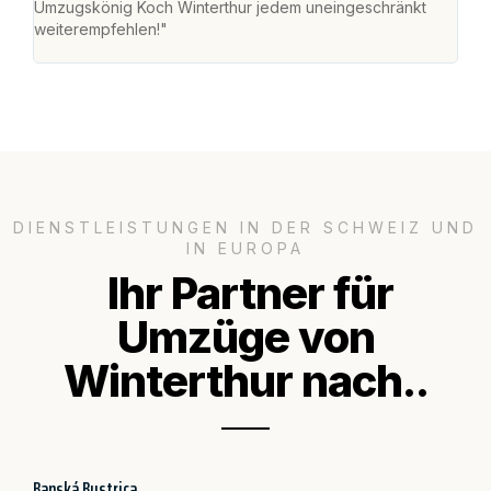
Umzugskönig Koch Winterthur jedem uneingeschränkt
an m
weiterempfehlen!"
gros
DIENSTLEISTUNGEN IN DER SCHWEIZ UND
IN EUROPA
Ihr Partner für
Umzüge von
Winterthur nach..
Banská Bystrica