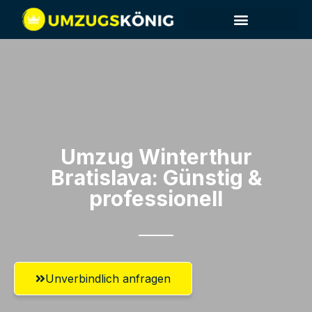
Umzug Winterthur​
Bratislava: Günstig &
professionell​
Unverbindlich anfragen