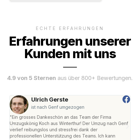
ECHTE ERFAHRUNGEN
Erfahrungen unserer
Kunden mit uns
4.9 von 5 Sternen
aus über 800+ Bewertungen.
Ulrich Gerste
ist nach Genf umgezogen
"Ein grosses Dankeschön an das Team der Firma
"Die
Umzugskönig Koch aus Winterthur! Der Umzug nach Genf
mei
verlief reibungslos und stressfrei dank der
Team
professionellen Unterstützung des Teams. Ich kann
habe