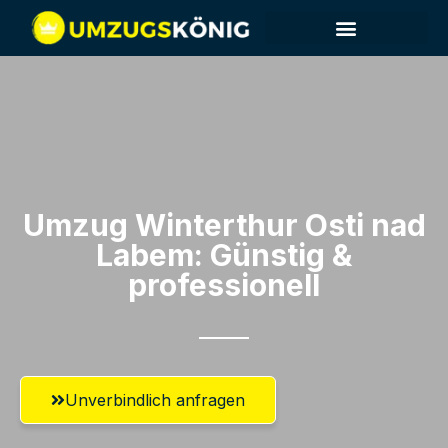
Umzug Winterthur​ Osti nad
Labem: Günstig &
professionell​
Unverbindlich anfragen