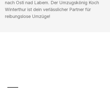
nach Osti nad Labem. Der Umzugskönig Koch
Winterthur ist dein verlässlicher Partner für
reibungslose Umzüge!
UMZUGSKÖNIG KOCH WINTERTHUR
Ihr Umzug oder
Transport
Sparen Sie bis zu 100 CHF bei Anfrage
Abwicklung innerhalb von 24 Stunden