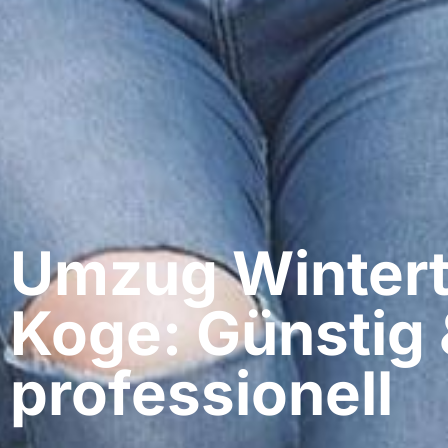
Umzug Wintert
Koge: Günstig 
professionell​