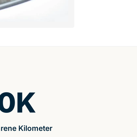
0
K
rene Kilometer