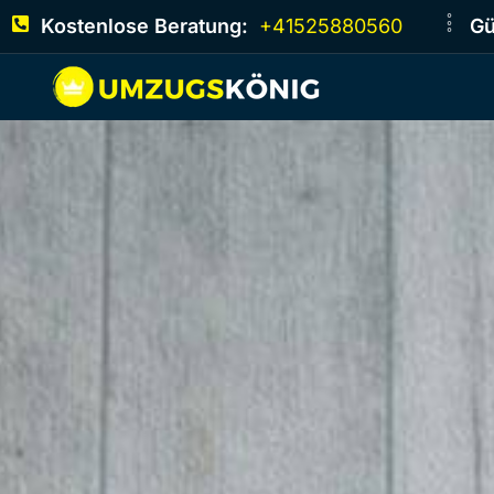
Kostenlose Beratung:
+41525880560
Gü