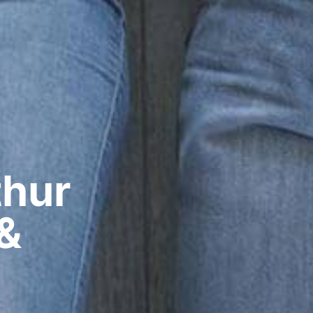
hur​
&