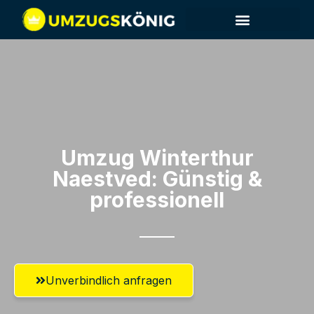
Umzug Winterthur​
Naestved: Günstig &
professionell​
Unverbindlich anfragen