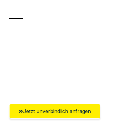
Transport
Sparen Sie bis zu 100 CHF bei Anfrage
Abwicklung innerhalb von 24 Stunden
Versichert bis zu 7.500 CHF
Ggf. komplette Zollabwicklung inklusive
Umfassender Kundensupport aus
Winterthur
Jetzt unverbindlich anfragen