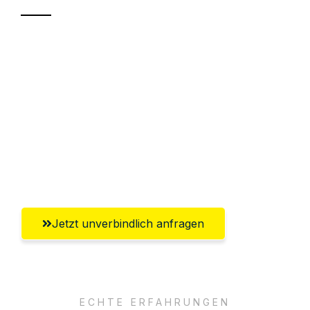
Sparen Sie bis zu 100 CHF bei Anfrage
Abwicklung innerhalb von 24 Stunden
Versichert bis zu 7.500 CHF
Ggf. komplette Zollabwicklung inklusive
Umfassender Kundensupport aus
Winterthur
Jetzt unverbindlich anfragen
ECHTE ERFAHRUNGEN