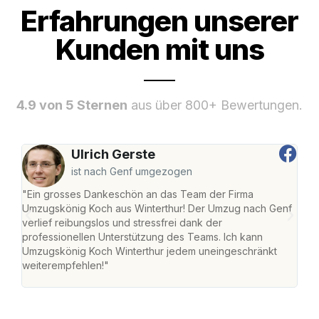
Erfahrungen unserer
Kunden mit uns
4.9 von 5 Sternen
aus über 800+ Bewertungen.
Ulrich Gerste
ist nach Genf umgezogen
"Ein grosses Dankeschön an das Team der Firma
"Die
Umzugskönig Koch aus Winterthur! Der Umzug nach Genf
mei
verlief reibungslos und stressfrei dank der
Team
professionellen Unterstützung des Teams. Ich kann
habe
Umzugskönig Koch Winterthur jedem uneingeschränkt
an m
weiterempfehlen!"
gros