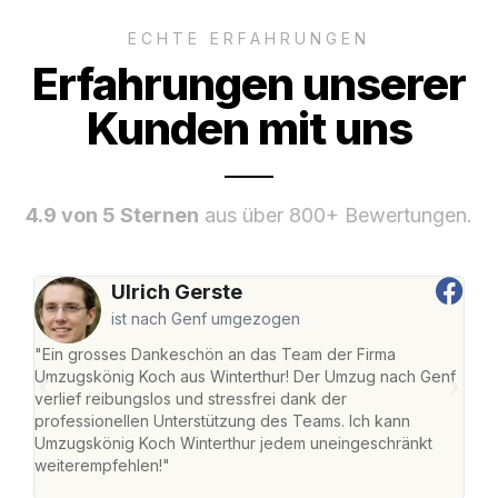
ECHTE ERFAHRUNGEN
Erfahrungen unserer
Kunden mit uns
4.9 von 5 Sternen
aus über 800+ Bewertungen.
Ulrich Gerste
ist nach Genf umgezogen
"Ein grosses Dankeschön an das Team der Firma
"Die
Umzugskönig Koch aus Winterthur! Der Umzug nach Genf
mei
verlief reibungslos und stressfrei dank der
Team
professionellen Unterstützung des Teams. Ich kann
habe
Umzugskönig Koch Winterthur jedem uneingeschränkt
an m
weiterempfehlen!"
gros