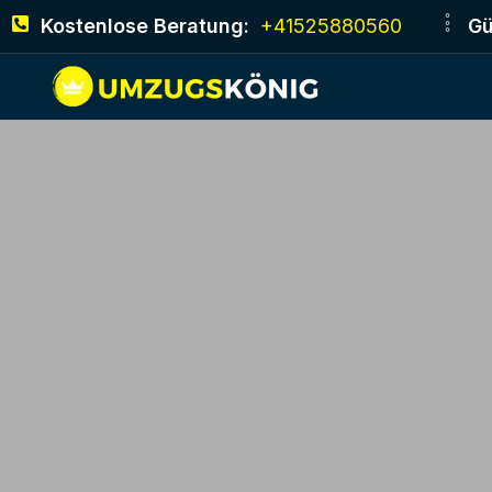
Kostenlose Beratung:
+41525880560
Gü