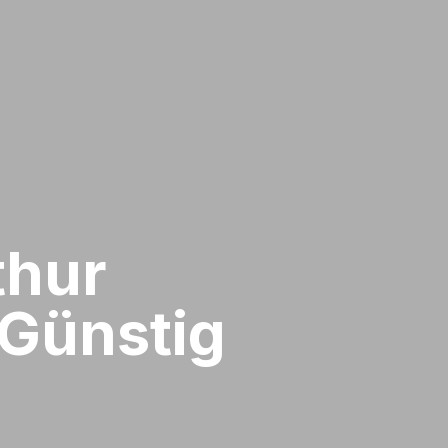
hur​
Günstig