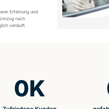
serer Erfahrung und
hr Umzug nach
ich verläuft.
0
K
Zufriedene Kunden
gefah