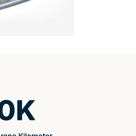
0
K
rene Kilometer