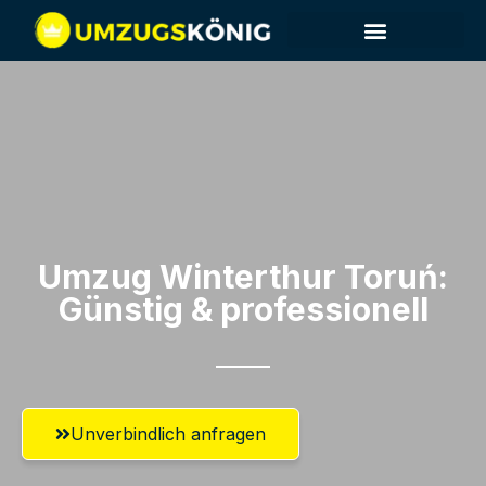
Umzug Winterthur​ Toruń:
Günstig & professionell​
Unverbindlich anfragen