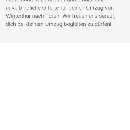
unverbindliche Offerte für deinen Umzug von
Winterthur nach Toruń. Wir freuen uns darauf,
dich bei deinem Umzug begleiten zu dürfen!
UMZUGSKÖNIG KOCH WINTERTHUR
Ihr Umzug oder
Transport
Sparen Sie bis zu 100 CHF bei Anfrage
Abwicklung innerhalb von 24 Stunden