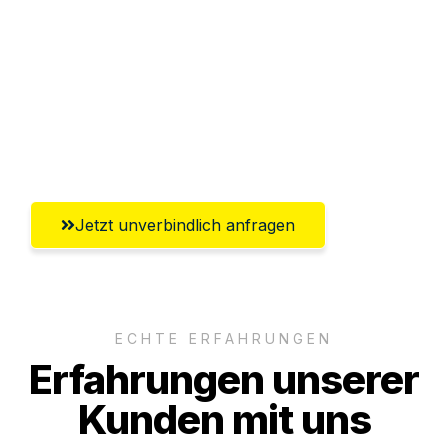
Versichert bis zu 7.500 CHF
Ggf. komplette Zollabwicklung inklusive
Umfassender Kundensupport aus
Winterthur
Jetzt unverbindlich anfragen
ECHTE ERFAHRUNGEN
Erfahrungen unserer
Kunden mit uns