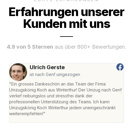
Erfahrungen unserer
Kunden mit uns
4.9 von 5 Sternen
aus über 800+ Bewertungen.
Ulrich Gerste
ist nach Genf umgezogen
"Ein grosses Dankeschön an das Team der Firma
"Die
Umzugskönig Koch aus Winterthur! Der Umzug nach Genf
mei
verlief reibungslos und stressfrei dank der
Team
professionellen Unterstützung des Teams. Ich kann
habe
Umzugskönig Koch Winterthur jedem uneingeschränkt
an m
weiterempfehlen!"
gros