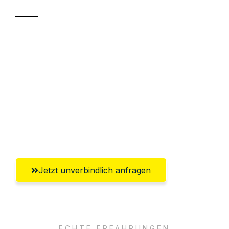
Sparen Sie bis zu 100 CHF bei Anfrage
Abwicklung innerhalb von 24 Stunden
Versichert bis zu 7.500 CHF
Ggf. komplette Zollabwicklung inklusive
Umfassender Kundensupport aus
Winterthur
Jetzt unverbindlich anfragen
ECHTE ERFAHRUNGEN