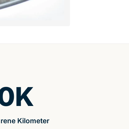
0
K
rene Kilometer