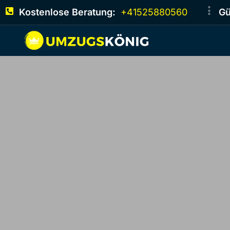
Kostenlose Beratung:
+41525880560
Gü