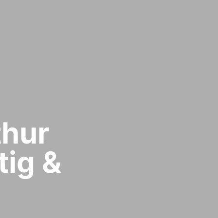
hur​
tig &