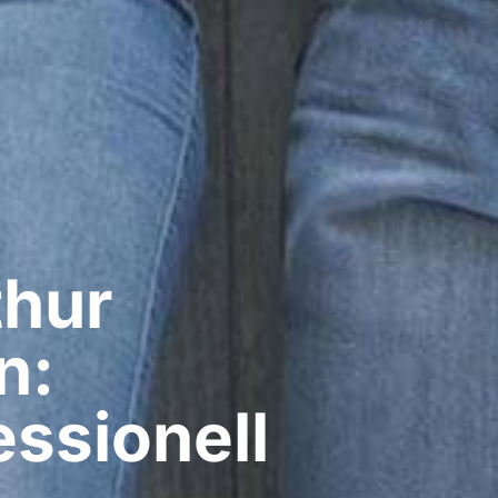
hur​
n:
ssionell​