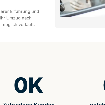
serer Erfahrung und
 Ihr Umzug nach
 möglich verläuft.
0
K
Zufriedene Kunden
gefah