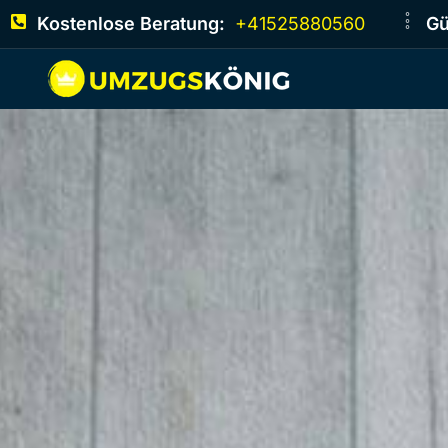
Kostenlose Beratung:
+41525880560
Gü