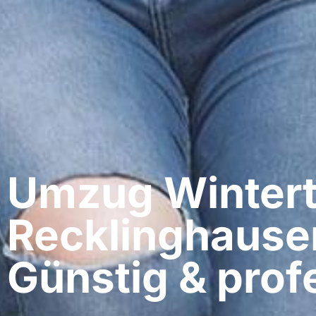
Umzug Wintert
Recklinghause
Günstig & profe