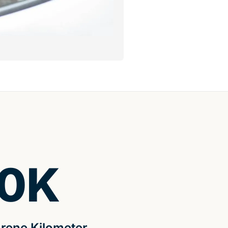
0
K
rene Kilometer