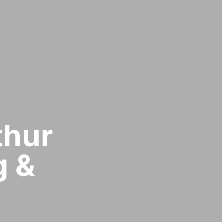
hur​
g &