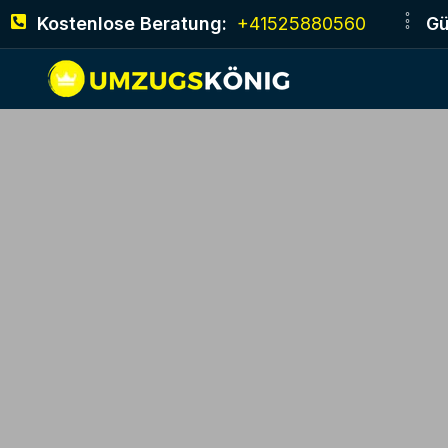
Kostenlose Beratung:
+41525880560
Gü