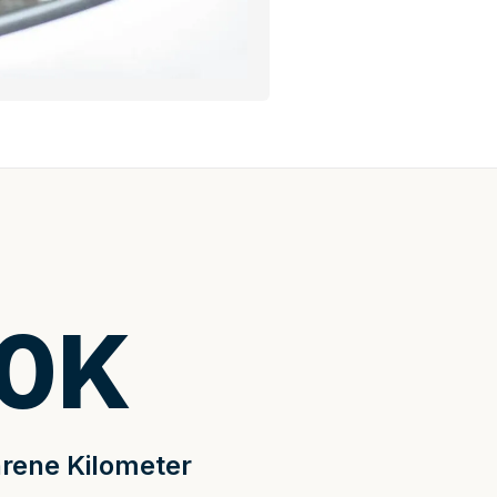
0
K
rene Kilometer