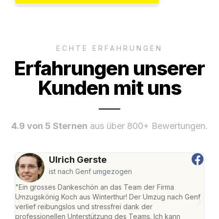
ECHTE ERFAHRUNGEN
Erfahrungen unserer
Kunden mit uns
4.9 von 5 Sternen
aus über 800+ Bewertungen.
Ulrich Gerste
ist nach Genf umgezogen
"Ein grosses Dankeschön an das Team der Firma
"Die
Umzugskönig Koch aus Winterthur! Der Umzug nach Genf
mei
verlief reibungslos und stressfrei dank der
Team
professionellen Unterstützung des Teams. Ich kann
habe