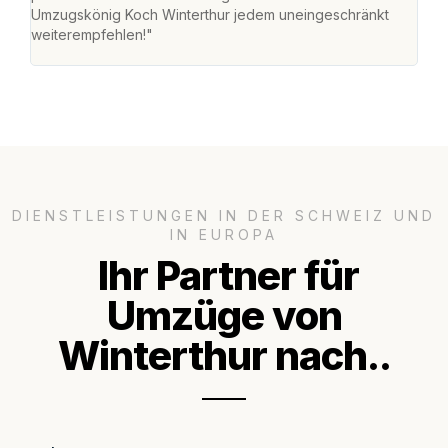
Umzugskönig Koch Winterthur jedem uneingeschränkt
an m
weiterempfehlen!"
gros
DIENSTLEISTUNGEN IN DER SCHWEIZ UND
IN EUROPA
Ihr Partner für
Umzüge von
Winterthur nach..