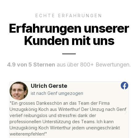
ECHTE ERFAHRUNGEN
Erfahrungen unserer
Kunden mit uns
4.9 von 5 Sternen
aus über 800+ Bewertungen.
Ulrich Gerste
ist nach Genf umgezogen
"Ein grosses Dankeschön an das Team der Firma
"Die
Umzugskönig Koch aus Winterthur! Der Umzug nach Genf
mei
verlief reibungslos und stressfrei dank der
Team
professionellen Unterstützung des Teams. Ich kann
habe
Umzugskönig Koch Winterthur jedem uneingeschränkt
an m
weiterempfehlen!"
gros