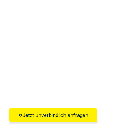
Ihr Umzug oder
Transport
Sparen Sie bis zu 100 CHF bei Anfrage
Abwicklung innerhalb von 24 Stunden
Versichert bis zu 7.500 CHF
Ggf. komplette Zollabwicklung inklusive
Umfassender Kundensupport aus
Winterthur
Jetzt unverbindlich anfragen