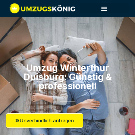
Umzug Winterthur​
Duisburg: Günstig &
professionell​
Unverbindlich anfragen