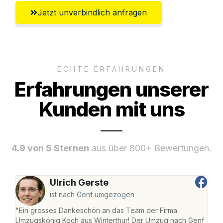
Jetzt unverbindlich anfragen
ECHTE ERFAHRUNGEN
Erfahrungen unserer
Kunden mit uns
4.9 von 5 Sternen
aus über 800+ Bewertungen.
Ulrich Gerste
ist nach Genf umgezogen
"Ein grosses Dankeschön an das Team der Firma
"Die
Umzugskönig Koch aus Winterthur! Der Umzug nach Genf
mei