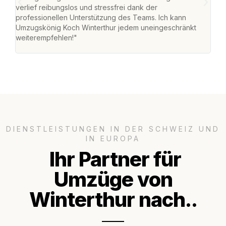
verlief reibungslos und stressfrei dank der
Team
professionellen Unterstützung des Teams. Ich kann
habe
Umzugskönig Koch Winterthur jedem uneingeschränkt
an m
weiterempfehlen!"
gros
DIENSTLEISTUNGEN IN DER SCHWEIZ UND
IN EUROPA
Ihr Partner für
Umzüge von
Winterthur nach..