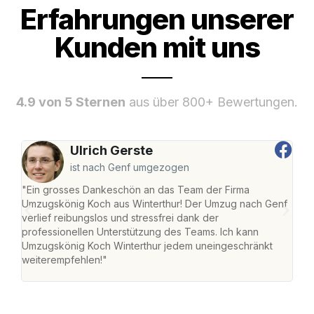
Erfahrungen unserer
Kunden mit uns
4.9 von 5 Sternen
aus über 800+ Bewertungen.
Ulrich Gerste
ist nach Genf umgezogen
"Ein grosses Dankeschön an das Team der Firma
"Die
Umzugskönig Koch aus Winterthur! Der Umzug nach Genf
mei
verlief reibungslos und stressfrei dank der
Team
professionellen Unterstützung des Teams. Ich kann
habe
Umzugskönig Koch Winterthur jedem uneingeschränkt
an m
weiterempfehlen!"
gros