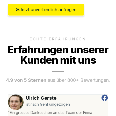
Jetzt unverbindlich anfragen
ECHTE ERFAHRUNGEN
Erfahrungen unserer
Kunden mit uns
4.9 von 5 Sternen
aus über 800+ Bewertungen.
Ulrich Gerste
ist nach Genf umgezogen
"Ein grosses Dankeschön an das Team der Firma
"Die