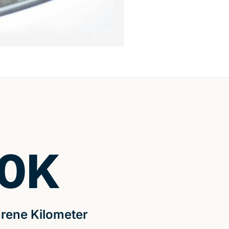
0
K
rene Kilometer