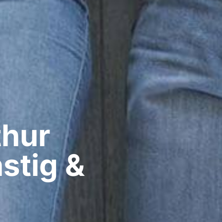
hur​
stig &