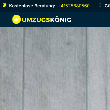
Kostenlose Beratung:
+41525880560
Gü