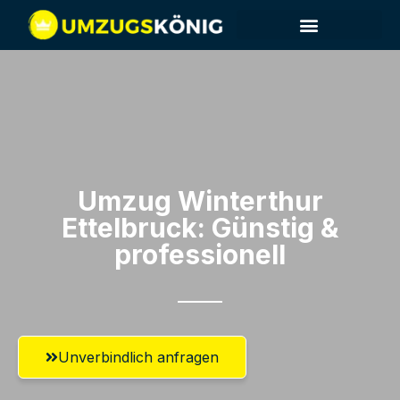
Umzug Winterthur​
Ettelbruck: Günstig &
professionell​
Unverbindlich anfragen