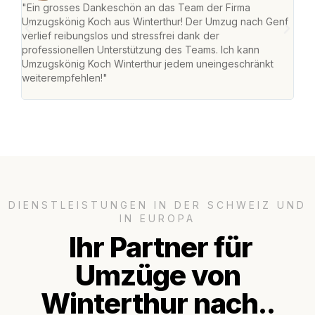
"Ein grosses Dankeschön an das Team der Firma
"Die
Umzugskönig Koch aus Winterthur! Der Umzug nach Genf
mei
verlief reibungslos und stressfrei dank der
Team
professionellen Unterstützung des Teams. Ich kann
habe
Umzugskönig Koch Winterthur jedem uneingeschränkt
an m
weiterempfehlen!"
gros
DIENSTLEISTUNGEN IN DER SCHWEIZ UND
IN EUROPA
Ihr Partner für
Umzüge von
Winterthur nach..