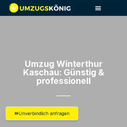
Umzug Winterthur​
Kaschau: Günstig &
professionell​
Unverbindlich anfragen