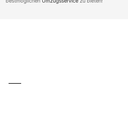
bestmöglichen
Umzugsservice
zu bieten!
UMZUGSKÖNIG KOCH WINTERTHUR
Ihr Umzug oder
Transport
Sparen Sie bis zu 100 CHF bei Anfrage
Abwicklung innerhalb von 24 Stunden
Versichert bis zu 7.500 CHF
Ggf. komplette Zollabwicklung inklusive