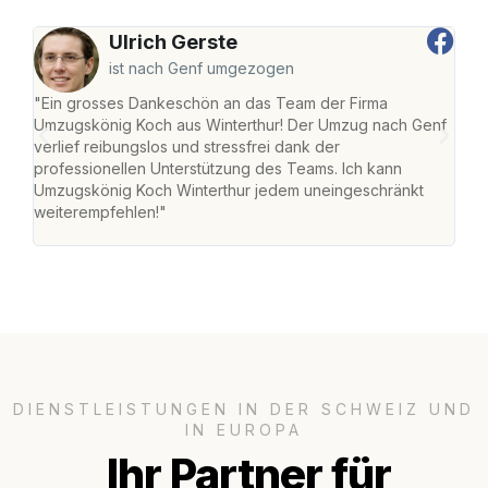
Ulrich Gerste
ist nach Genf umgezogen
"Ein grosses Dankeschön an das Team der Firma
"Die
Umzugskönig Koch aus Winterthur! Der Umzug nach Genf
mei
verlief reibungslos und stressfrei dank der
Team
professionellen Unterstützung des Teams. Ich kann
habe
Umzugskönig Koch Winterthur jedem uneingeschränkt
an m
weiterempfehlen!"
gros
DIENSTLEISTUNGEN IN DER SCHWEIZ UND
IN EUROPA
Ihr Partner für