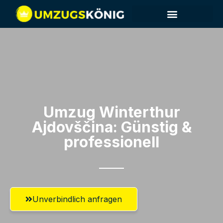
Umzug Winterthur​
Ajdovščina: Günstig &
professionell​
Unverbindlich anfragen