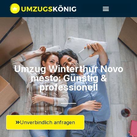
Umzug Winterthur​ Novo
mesto: Günstig &
professionell​
Unverbindlich anfragen