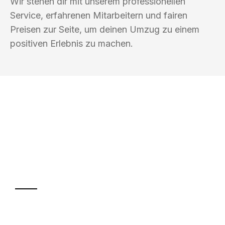
Wir stehen dir mit unserem professionellen
Service, erfahrenen Mitarbeitern und fairen
Preisen zur Seite, um deinen Umzug zu einem
positiven Erlebnis zu machen.
UMZUGSKÖNIG KOCH WINTERTHUR
Ihr Umzug oder
Transport
Sparen Sie bis zu 100 CHF bei Anfrage