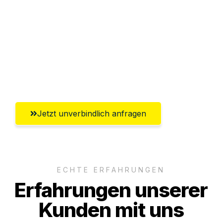
Abwicklung innerhalb von 24 Stunden
Versichert bis zu 7.500 CHF
Ggf. komplette Zollabwicklung inklusive
Umfassender Kundensupport aus
Winterthur
Jetzt unverbindlich anfragen
ECHTE ERFAHRUNGEN
Erfahrungen unserer
Kunden mit uns