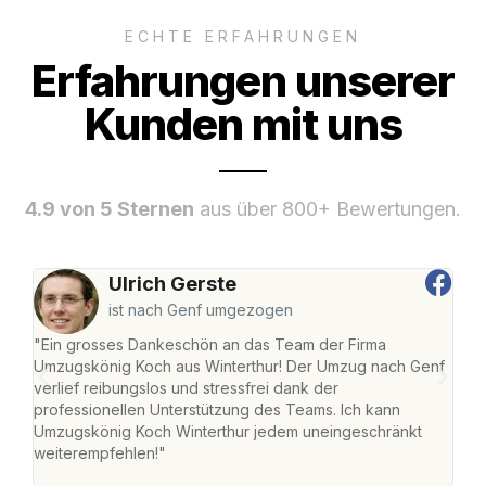
ECHTE ERFAHRUNGEN
Erfahrungen unserer
Kunden mit uns
4.9 von 5 Sternen
aus über 800+ Bewertungen.
Ulrich Gerste
ist nach Genf umgezogen
"Ein grosses Dankeschön an das Team der Firma
"Die
Umzugskönig Koch aus Winterthur! Der Umzug nach Genf
mei
verlief reibungslos und stressfrei dank der
Team
professionellen Unterstützung des Teams. Ich kann
habe
Umzugskönig Koch Winterthur jedem uneingeschränkt
an m
weiterempfehlen!"
gros