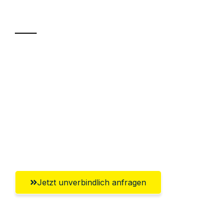
Transport
Sparen Sie bis zu 100 CHF bei Anfrage
Abwicklung innerhalb von 24 Stunden
Versichert bis zu 7.500 CHF
Ggf. komplette Zollabwicklung inklusive
Umfassender Kundensupport aus
Winterthur
Jetzt unverbindlich anfragen