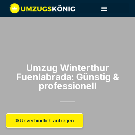
Umzug Winterthur​
Fuenlabrada: Günstig &
professionell​
Unverbindlich anfragen