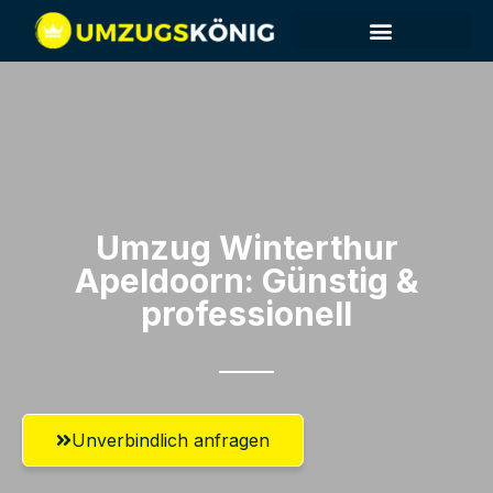
Umzug Winterthur​
Apeldoorn: Günstig &
professionell​
Unverbindlich anfragen