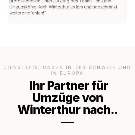
professionellen Unterstützung des Teams. Ich kann
habe
Umzugskönig Koch Winterthur jedem uneingeschränkt
an m
weiterempfehlen!"
gros
DIENSTLEISTUNGEN IN DER SCHWEIZ UND
IN EUROPA
Ihr Partner für
Umzüge von
Winterthur nach..