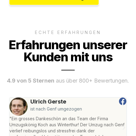
ECHTE ERFAHRUNGEN
Erfahrungen unserer
Kunden mit uns
4.9 von 5 Sternen
aus über 800+ Bewertungen.
Ulrich Gerste
ist nach Genf umgezogen
"Ein grosses Dankeschön an das Team der Firma
"Die
Umzugskönig Koch aus Winterthur! Der Umzug nach Genf
mei
verlief reibungslos und stressfrei dank der
Team