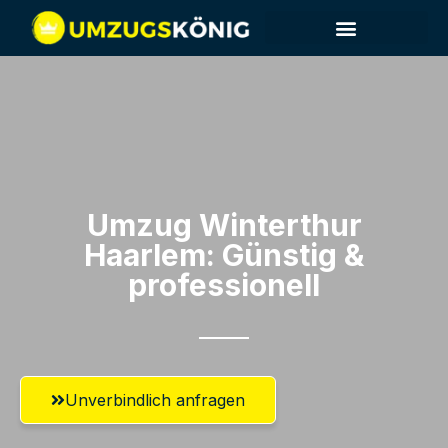
Umzug Winterthur​
Haarlem: Günstig &
professionell​
Unverbindlich anfragen