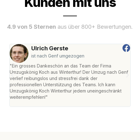
Kunden mit uns
4.9 von 5 Sternen
aus über 800+ Bewertungen.
Ulrich Gerste
ist nach Genf umgezogen
"Ein grosses Dankeschön an das Team der Firma
"Die
Umzugskönig Koch aus Winterthur! Der Umzug nach Genf
mei
verlief reibungslos und stressfrei dank der
Team
professionellen Unterstützung des Teams. Ich kann
habe
Umzugskönig Koch Winterthur jedem uneingeschränkt
an m
weiterempfehlen!"
gros