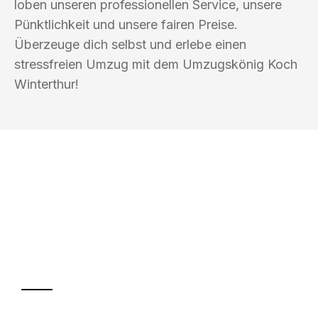
loben unseren professionellen Service, unsere
Pünktlichkeit und unsere fairen Preise.
Überzeuge dich selbst und erlebe einen
stressfreien Umzug mit dem Umzugskönig Koch
Winterthur!
UMZUGSKÖNIG KOCH WINTERTHUR
Ihr Umzug oder
Transport
Sparen Sie bis zu 100 CHF bei Anfrage