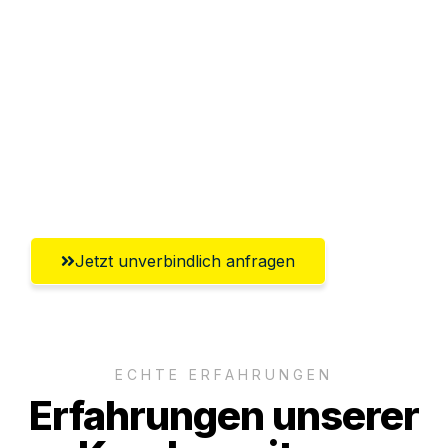
Abwicklung innerhalb von 24 Stunden
Versichert bis zu 7.500 CHF
Ggf. komplette Zollabwicklung inklusive
Umfassender Kundensupport aus
Winterthur
Jetzt unverbindlich anfragen
ECHTE ERFAHRUNGEN
Erfahrungen unserer