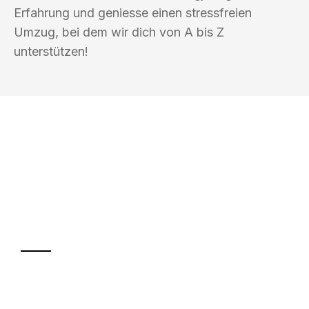
Erfahrung und geniesse einen stressfreien
Umzug, bei dem wir dich von A bis Z
unterstützen!
UMZUGSKÖNIG KOCH WINTERTHUR
Ihr Umzug oder
Transport
Sparen Sie bis zu 100 CHF bei Anfrage
Abwicklung innerhalb von 24 Stunden