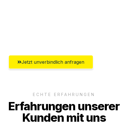
Versichert bis zu 7.500 CHF
Ggf. komplette Zollabwicklung inklusive
Umfassender Kundensupport aus
Winterthur
Jetzt unverbindlich anfragen
ECHTE ERFAHRUNGEN
Erfahrungen unserer
Kunden mit uns