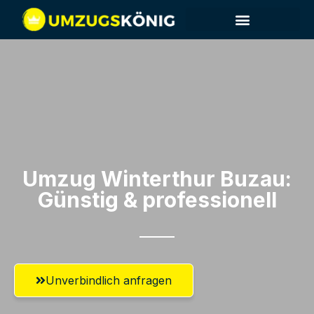
Umzug Winterthur​ Buzau:
Günstig & professionell​
Unverbindlich anfragen