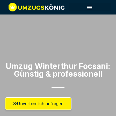
Umzug Winterthur​ Focsani:
Günstig & professionell​
Unverbindlich anfragen