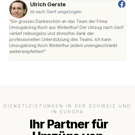
Ulrich Gerste
ist nach Genf umgezogen
"Ein grosses Dankeschön an das Team der Firma
"Die
Umzugskönig Koch aus Winterthur! Der Umzug nach Genf
mei
verlief reibungslos und stressfrei dank der
Team
professionellen Unterstützung des Teams. Ich kann
habe
Umzugskönig Koch Winterthur jedem uneingeschränkt
an m
weiterempfehlen!"
gros
DIENSTLEISTUNGEN IN DER SCHWEIZ UND
IN EUROPA
Ihr Partner für