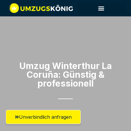
Umzug Winterthur​ La
Coruña: Günstig &
professionell​
Unverbindlich anfragen