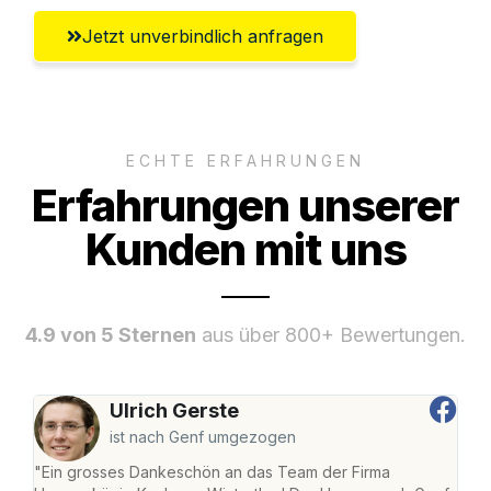
Jetzt unverbindlich anfragen
ECHTE ERFAHRUNGEN
Erfahrungen unserer
Kunden mit uns
4.9 von 5 Sternen
aus über 800+ Bewertungen.
Ulrich Gerste
ist nach Genf umgezogen
"Ein grosses Dankeschön an das Team der Firma
"Die