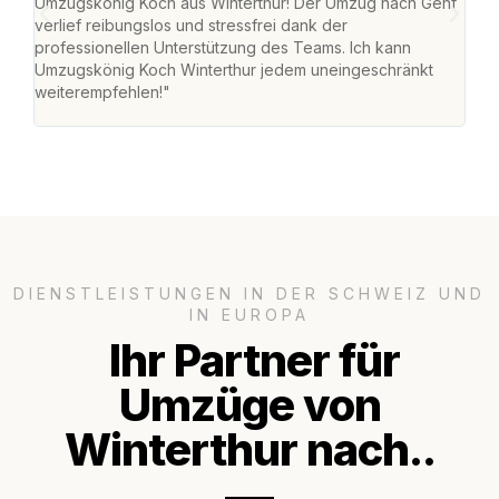
Umzugskönig Koch aus Winterthur! Der Umzug nach Genf
mei
verlief reibungslos und stressfrei dank der
Team
professionellen Unterstützung des Teams. Ich kann
habe
Umzugskönig Koch Winterthur jedem uneingeschränkt
an m
weiterempfehlen!"
gros
DIENSTLEISTUNGEN IN DER SCHWEIZ UND
IN EUROPA
Ihr Partner für
Umzüge von
Winterthur nach..