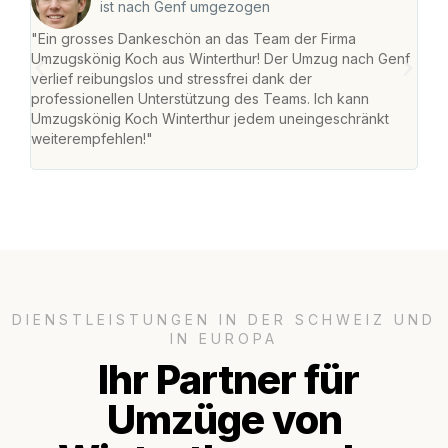
ist nach Genf umgezogen
"Ein grosses Dankeschön an das Team der Firma
"Die
Umzugskönig Koch aus Winterthur! Der Umzug nach Genf
mei
verlief reibungslos und stressfrei dank der
Team
professionellen Unterstützung des Teams. Ich kann
habe
Umzugskönig Koch Winterthur jedem uneingeschränkt
an m
weiterempfehlen!"
gros
DIENSTLEISTUNGEN IN DER SCHWEIZ UND
IN EUROPA
Ihr Partner für
Umzüge von