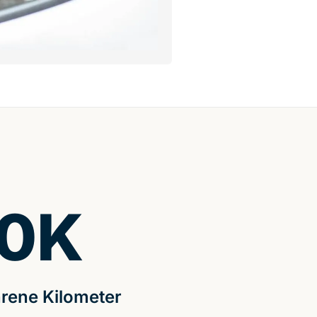
0
K
rene Kilometer