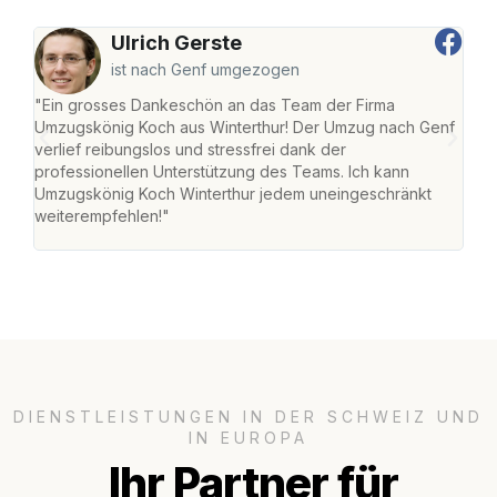
Ulrich Gerste
ist nach Genf umgezogen
"Ein grosses Dankeschön an das Team der Firma
"Die
Umzugskönig Koch aus Winterthur! Der Umzug nach Genf
mei
verlief reibungslos und stressfrei dank der
Team
professionellen Unterstützung des Teams. Ich kann
habe
Umzugskönig Koch Winterthur jedem uneingeschränkt
an m
weiterempfehlen!"
gros
DIENSTLEISTUNGEN IN DER SCHWEIZ UND
IN EUROPA
Ihr Partner für