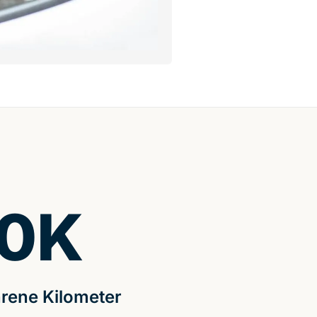
0
K
rene Kilometer