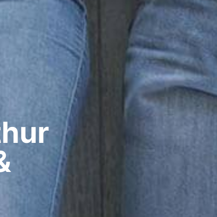
hur​
&