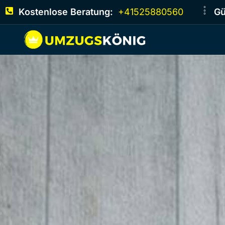
Kostenlose Beratung:
+41525880560
Gü