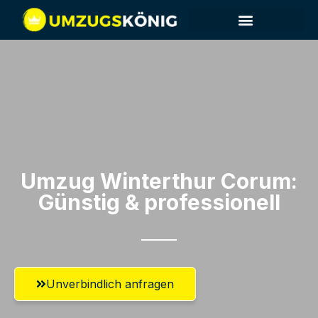
Umzug Winterthur​ Corum:
Günstig & professionell​
Unverbindlich anfragen