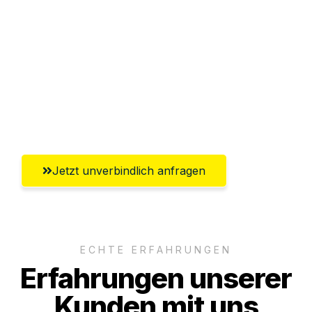
Abwicklung innerhalb von 24 Stunden
Versichert bis zu 7.500 CHF
Ggf. komplette Zollabwicklung inklusive
Umfassender Kundensupport aus
Winterthur
Jetzt unverbindlich anfragen
ECHTE ERFAHRUNGEN
Erfahrungen unserer
Kunden mit uns