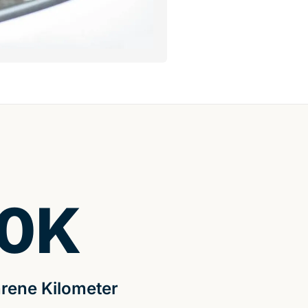
0
K
rene Kilometer