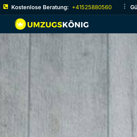
Kostenlose Beratung:
+41525880560
Gü