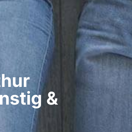
hur​
nstig &