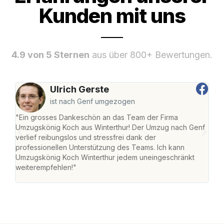
Kunden mit uns
4.9 von 5 Sternen
aus über 800+ Bewertungen.
Ulrich Gerste
ist nach Genf umgezogen
"Ein grosses Dankeschön an das Team der Firma
"Die
Umzugskönig Koch aus Winterthur! Der Umzug nach Genf
mei
verlief reibungslos und stressfrei dank der
Team
professionellen Unterstützung des Teams. Ich kann
habe
Umzugskönig Koch Winterthur jedem uneingeschränkt
an m
weiterempfehlen!"
gros