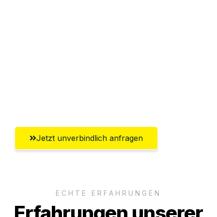
Sparen Sie bis zu 100 CHF bei Anfrage
Abwicklung innerhalb von 24 Stunden
Versichert bis zu 7.500 CHF
Ggf. komplette Zollabwicklung inklusive
Umfassender Kundensupport aus
Winterthur
Jetzt unverbindlich anfragen
ECHTE ERFAHRUNGEN
Erfahrungen unserer