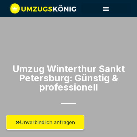
Umzug Winterthur​ Sankt
Petersburg: Günstig &
professionell​
Unverbindlich anfragen