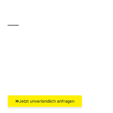
Ihr Umzug oder
Transport
Sparen Sie bis zu 100 CHF bei Anfrage
Abwicklung innerhalb von 24 Stunden
Versichert bis zu 7.500 CHF
Ggf. komplette Zollabwicklung inklusive
Umfassender Kundensupport aus
Winterthur
Jetzt unverbindlich anfragen