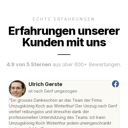
ECHTE ERFAHRUNGEN
Erfahrungen unserer
Kunden mit uns
4.9 von 5 Sternen
aus über 800+ Bewertungen.
Ulrich Gerste
ist nach Genf umgezogen
"Ein grosses Dankeschön an das Team der Firma
"Die
Umzugskönig Koch aus Winterthur! Der Umzug nach Genf
mei
verlief reibungslos und stressfrei dank der
Team
professionellen Unterstützung des Teams. Ich kann
habe
Umzugskönig Koch Winterthur jedem uneingeschränkt
an m