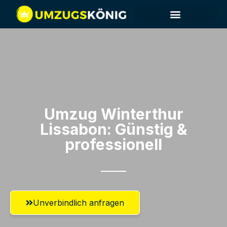
Umzug Winterthur​
Lissabon: Günstig &
professionell​
Unverbindlich anfragen