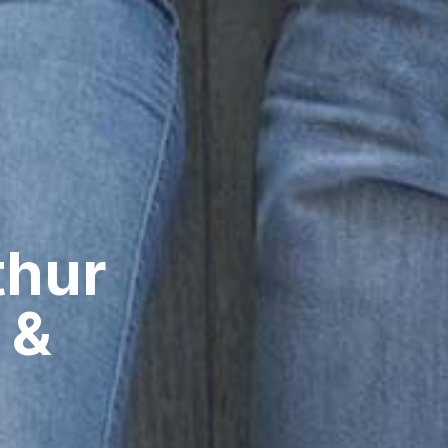
hur​
 &