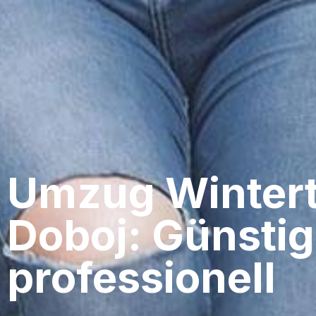
Umzug Wintert
Doboj: Günstig
professionell​