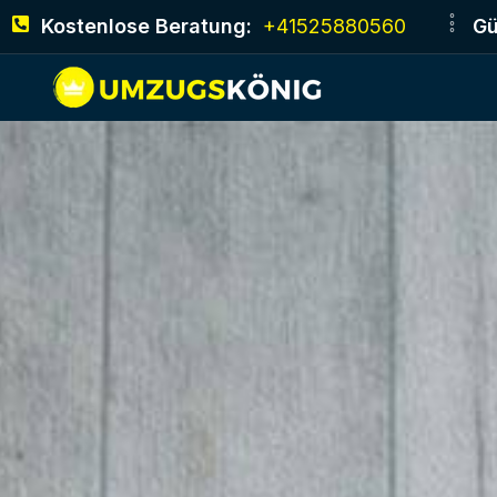
Kostenlose Beratung:
+41525880560
Gü