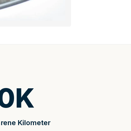
0
K
rene Kilometer