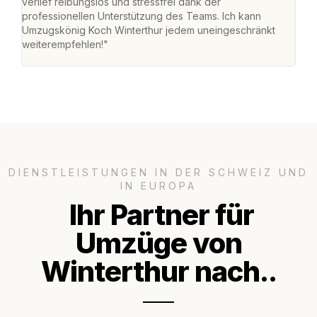
verlief reibungslos und stressfrei dank der
Team
professionellen Unterstützung des Teams. Ich kann
habe
Umzugskönig Koch Winterthur jedem uneingeschränkt
an m
weiterempfehlen!"
gros
DIENSTLEISTUNGEN IN DER SCHWEIZ UND
IN EUROPA
Ihr Partner für
Umzüge von
Winterthur nach..