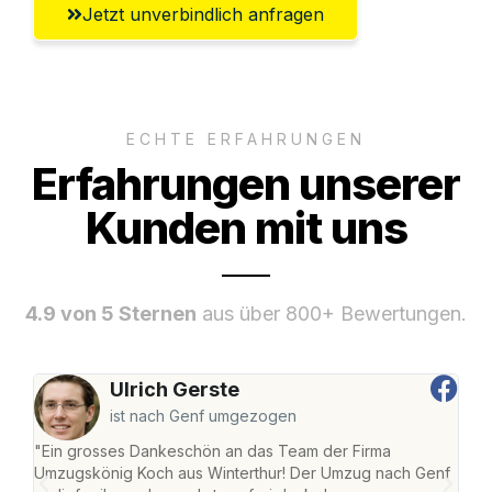
Jetzt unverbindlich anfragen
ECHTE ERFAHRUNGEN
Erfahrungen unserer
Kunden mit uns
4.9 von 5 Sternen
aus über 800+ Bewertungen.
Ulrich Gerste
ist nach Genf umgezogen
"Ein grosses Dankeschön an das Team der Firma
"Die
Umzugskönig Koch aus Winterthur! Der Umzug nach Genf
mei