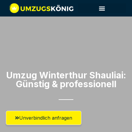
Umzug Winterthur​ Shauliai:
Günstig & professionell​
Unverbindlich anfragen