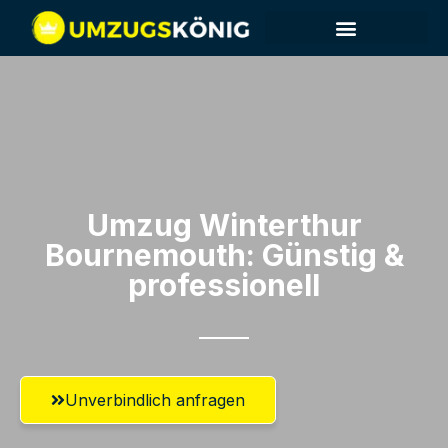
Umzug Winterthur​
Bournemouth: Günstig &
professionell​
Unverbindlich anfragen