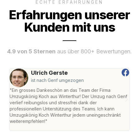
ECHTE ERFAHRUNGEN
Erfahrungen unserer
Kunden mit uns
4.9 von 5 Sternen
aus über 800+ Bewertungen.
Ulrich Gerste
ist nach Genf umgezogen
"Ein grosses Dankeschön an das Team der Firma
"Die
Umzugskönig Koch aus Winterthur! Der Umzug nach Genf
mei
verlief reibungslos und stressfrei dank der
Team
professionellen Unterstützung des Teams. Ich kann
habe
Umzugskönig Koch Winterthur jedem uneingeschränkt
an m
weiterempfehlen!"
gros