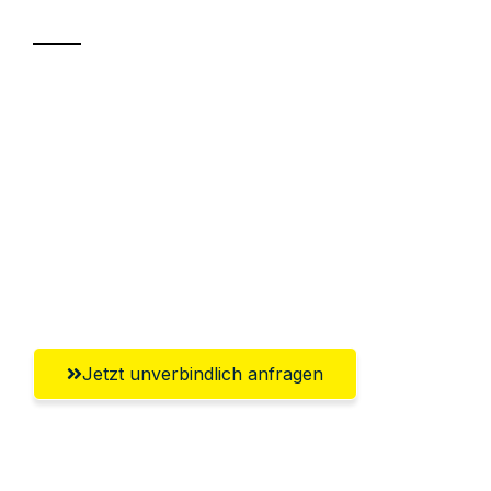
Sparen Sie bis zu 100 CHF bei Anfrage
Abwicklung innerhalb von 24 Stunden
Versichert bis zu 7.500 CHF
Ggf. komplette Zollabwicklung inklusive
Umfassender Kundensupport aus
Winterthur
Jetzt unverbindlich anfragen