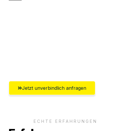
Sparen Sie bis zu 100 CHF bei Anfrage
Abwicklung innerhalb von 24 Stunden
Versichert bis zu 7.500 CHF
Ggf. komplette Zollabwicklung inklusive
Umfassender Kundensupport aus
Winterthur
Jetzt unverbindlich anfragen
ECHTE ERFAHRUNGEN