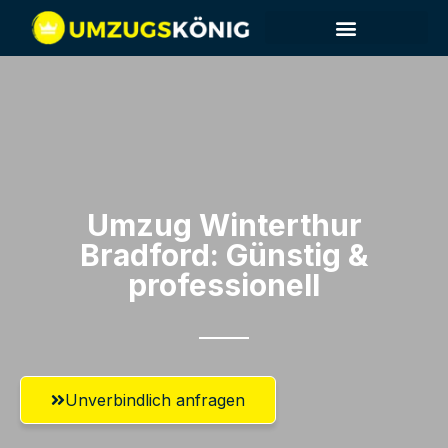
Umzug Winterthur​
Bradford: Günstig &
professionell​
Unverbindlich anfragen