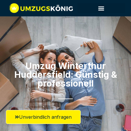
Umzug Winterthur​
Huddersfield: Günstig &
professionell​
Unverbindlich anfragen