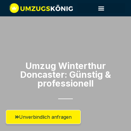
Umzug Winterthur​
Doncaster: Günstig &
professionell​
Unverbindlich anfragen