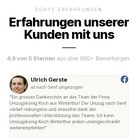
ECHTE ERFAHRUNGEN
Erfahrungen unserer
Kunden mit uns
4.9 von 5 Sternen
aus über 800+ Bewertungen.
Ulrich Gerste
ist nach Genf umgezogen
"Ein grosses Dankeschön an das Team der Firma
"Die
Umzugskönig Koch aus Winterthur! Der Umzug nach Genf
mei
verlief reibungslos und stressfrei dank der
Team
professionellen Unterstützung des Teams. Ich kann
habe
Umzugskönig Koch Winterthur jedem uneingeschränkt
an m
weiterempfehlen!"
gros