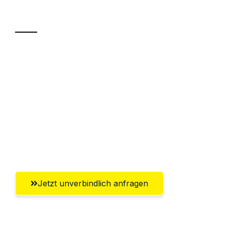
Transport
Sparen Sie bis zu 100 CHF bei Anfrage
Abwicklung innerhalb von 24 Stunden
Versichert bis zu 7.500 CHF
Ggf. komplette Zollabwicklung inklusive
Umfassender Kundensupport aus
Winterthur
Jetzt unverbindlich anfragen