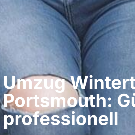
Umzug Wintert
Portsmouth: G
professionell​