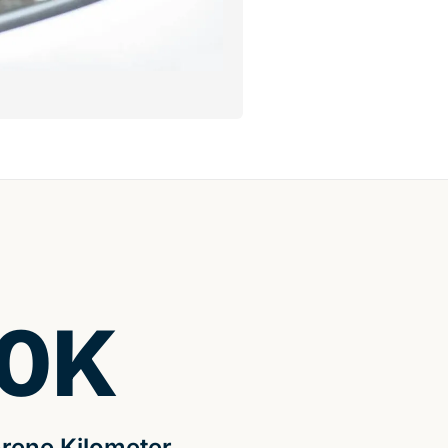
0
K
rene Kilometer