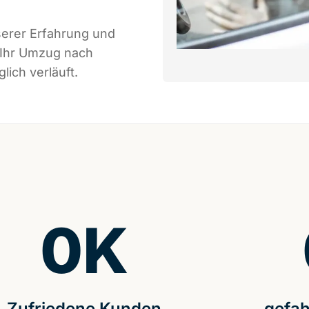
serer Erfahrung und
 Ihr Umzug nach
ich verläuft.
0
K
Zufriedene Kunden
gefah