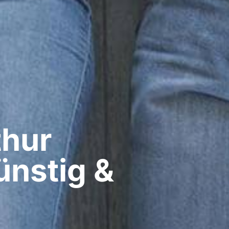
hur​
ünstig &