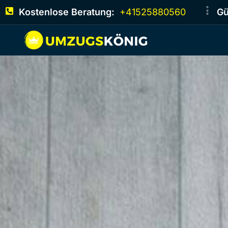
Kostenlose Beratung:
+41525880560
Gü